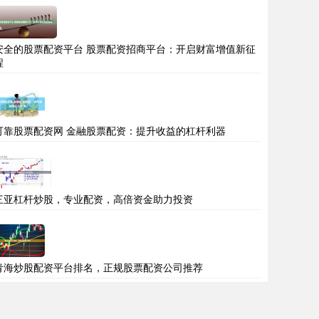
安全的股票配资平台 股票配资招商平台：开启财富增值新征
程
可靠股票配资网 金融股票配资：提升收益的杠杆利器
三亚杠杆炒股，专业配资，高倍资金助力投资
青海炒股配资平台排名，正规股票配资公司推荐