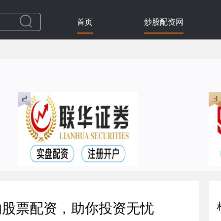
首页
炒股配资网
的股票配资，助你投资无忧