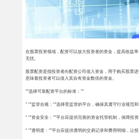
在股票投资领域，配资可以放大投资者的资金，提高收益率
无忧。
股票配资是指投资者向配资公司借入资金，用于购买股票进行投资
意味着投资者可以借入其自有资金数倍的资金。
**选择可靠配资平台的标准：**
* **监管合规：**选择受监管的平台，确保其遵守行业规范
* **资金安全：**平台应提供完善的资金托管机制，保障投
* **透明度：**平台应提供透明的交易记录和费用明细，