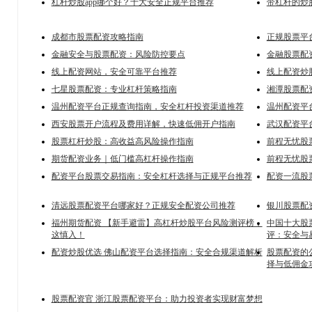
杠杆炒股app哪个好？十大安全正规平台推荐
带杠杆的炒
成都市股票配资攻略指南
正规股票平
金融安全与股票配资：风险防控要点
金融股票配
线上配资网站，安全可靠平台推荐
线上配资炒
七星股票配资：专业杠杆策略指南
湘潭股票配
温州配资平台正规查询指南，安全杠杆投资渠道推荐
温州配资平
西安股票开户流程及费用详解，快速低佣开户指南
武汉配资平
股票杠杆炒股：高收益高风险操作指南
前程无忧股
期货配资业务｜低门槛高杠杆操作指南
前程无忧股
配资平台股票交易指南：安全杠杆选择与正规平台推荐
配资一流股
清远股票配资平台哪家好？正规安全配资公司推荐
银川股票配
福州期货配资 【新手避雷】高杠杆炒股平台风险测评榜，
中国十大股
这慎入！
评：安全与
配资炒股优选 佛山配资平台选择指南：安全合规渠道解析
股票配资的
择与低佣金
股票配资官 浙江股票配资平台：助力投资者实现财富梦想