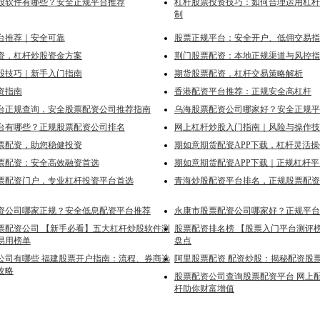
股软件有哪些？安全正规平台推荐
杠杆股票投资技巧：如何合理运用杠杆
制
台推荐｜安全可靠
股票正规平台：安全开户、低佣交易指
资，杠杆炒股资金方案
荆门股票配资：本地正规渠道与风控指
股技巧｜新手入门指南
期货股票配资，杠杆交易策略解析
资指南
香港配资平台推荐：正规安全高杠杆
台正规查询，安全股票配资公司推荐指南
乌海股票配资公司哪家好？安全正规平
台有哪些？正规股票配资公司排名
网上杠杆炒股入门指南｜风险与操作技
票配资，助您稳健投资
期如意期货配资APP下载，杠杆灵活
票配资：安全高效融资首选
期如意期货配资APP下载｜正规杠杆平
票配资门户，专业杠杆投资平台首选
青海炒股配资平台排名，正规股票配资
资公司哪家正规？安全低息配资平台推荐
永康市股票配资公司哪家好？正规平台
票配资公司 【新手必看】五大杠杆炒股软件测
股票配资排名榜 【股票入门平台测评
易用榜单
盘点
公司有哪些 福建股票开户指南：流程、券商选
阿里股票配资 配资炒股：揭秘配资股
攻略
股票配资公司查询股票配资平台 网上
杆助你财富增值