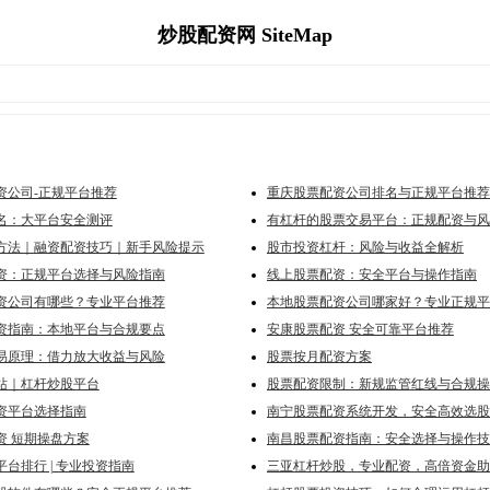
炒股配资网 SiteMap
资公司-正规平台推荐
重庆股票配资公司排名与正规平台推荐
名：大平台安全测评
有杠杆的股票交易平台：正规配资与风
方法｜融资配资技巧｜新手风险提示
股市投资杠杆：风险与收益全解析
资：正规平台选择与风险指南
线上股票配资：安全平台与操作指南
资公司有哪些？专业平台推荐
本地股票配资公司哪家好？专业正规平
资指南：本地平台与合规要点
安康股票配资 安全可靠平台推荐
易原理：借力放大收益与风险
股票按月配资方案
站｜杠杆炒股平台
股票配资限制：新规监管红线与合规操
资平台选择指南
南宁股票配资系统开发，安全高效选股
资 短期操盘方案
南昌股票配资指南：安全选择与操作技
台排行 | 专业投资指南
三亚杠杆炒股，专业配资，高倍资金助