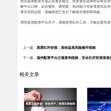
西安股票配资市场正在逐步规范，投资者在选择时应将安全
解平台口碑，从合规性、透明度、风控能力等多维度综合评
署任何协议前，请确保您已充分了解相关规则和风险。
理性投资配资平台开户，谨慎使用杠杆工具，方能在股市波
上一篇：
股票杠杆炒股：高收益高风险操作指南
下一篇：
温州配资平台正规查询指南，安全杠杆投资渠道
相关文章