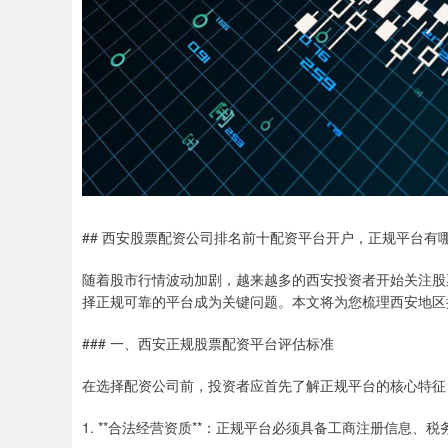
## 西安股票配资公司排名前十配资平台开户，正规平台有
随着股市行情波动加剧，越来越多的西安投资者开始关注股
择正规可靠的平台成为关键问题。本文将为您梳理西安地区
### 一、西安正规股票配资平台评估标准
在选择配资公司前，投资者应首先了解正规平台的核心特征
1. **合法经营资质**：正规平台必须具备工商注册信息