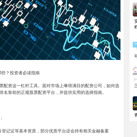
哪些？投资者必读指南
票配资这一杠杆工具。面对市场上琳琅满目的配资公司，如何选
排名靠前的正规股票配资平台，并提供实用的选择指南。
：
、税务登记证等基本资质，部分优质平台还会持有相关金融备案