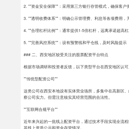
2. **资金安全保障**：采用第三方银行存管模式，确保客
3. **透明收费体系**：明确公示管理费、利息等各项费用
4. **合理杠杆比例**：通常提供1-5倍杠杆，远离承诺超
5. **完善风控系统**：设有预警线和平仓线，及时风险提示
### 二、西安地区较受关注的股票配资平台特点
根据市场调研和投资者反馈，以下类型平台在西安地区认可
**传统型配资公司**
这类公司在西安本地设有实体营业场所，多集中在高新区、
察公司实力。但需注意核实其经营范围的合法性。
**互联网合规平台**
近年来兴起的一批线上配资平台，通过技术手段实现全流程
其线上资质公示和资金存管情况。