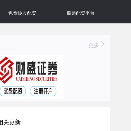
免费炒股配资
股票配资平台
更多
相关更新