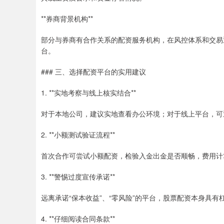
**券商背景机构**
部分与券商有合作关系的配资服务机构，在风控体系和交易
台。
### 三、选择配资平台的实用建议
1. **实地考察与线上核实结合**
对于本地公司，建议实地查看办公环境；对于线上平台，可
2. **小额测试验证流程**
首次合作可尝试小额配资，检验入金出金是否顺畅，费用计
3. **警惕过度宣传承诺**
远离承诺“保本收益”、“零风险”的平台，股票配资本身具
4. **仔细阅读合同条款**