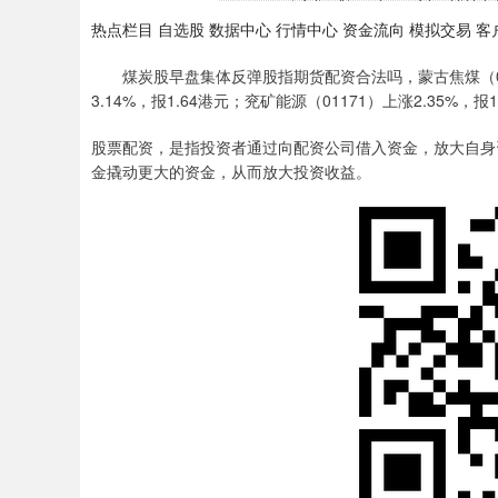
热点栏目 自选股 数据中心 行情中心 资金流向 模拟交易 客
煤炭股早盘集体反弹股指期货配资合法吗，蒙古焦煤（00975
3.14%，报1.64港元；兖矿能源（01171）上涨2.35%，报
股票配资，是指投资者通过向配资公司借入资金，放大自身
金撬动更大的资金，从而放大投资收益。