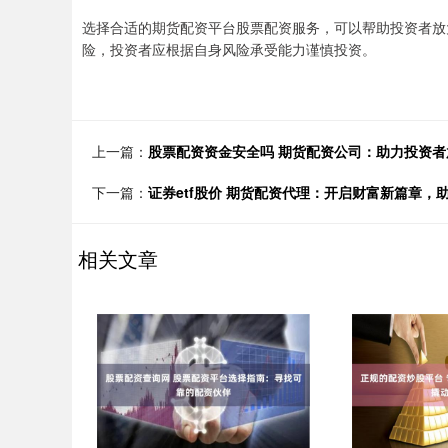
选择合适的期货配资平台股票配资服务，可以帮助投资者放
险，投资者应根据自身风险承受能力谨慎投资。
上一篇：
股票配资资金安全吗 期货配资公司：助力投资
下一篇：
证券etf股价 期货配资代理：开启财富新篇章，
相关文章