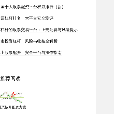
中国十大股票配资平台权威排行（新）
股票杠杆排名：大平台安全测评
有杠杆的股票交易平台：正规配资与风险提示
股市投资杠杆：风险与收益全解析
线上股票配资：安全平台与操作指南
推荐阅读
股票按月配资方案