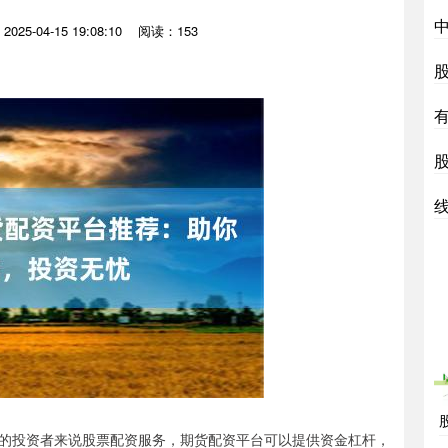
025-04-15 19:08:10
阅读：153
的投资者来说股票配资服务，期货配资平台可以提供资金杠杆，