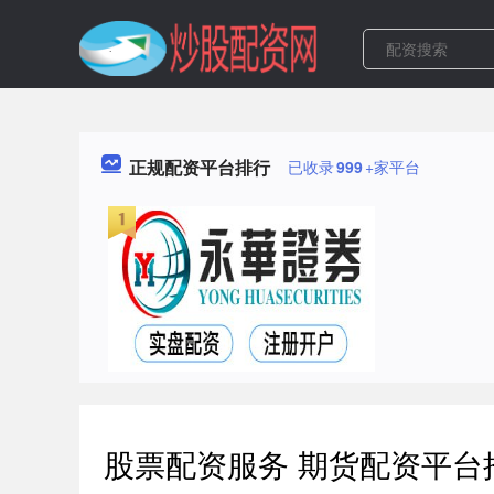
正规配资平台排行
已收录
999
+家平台
股票配资服务 期货配资平