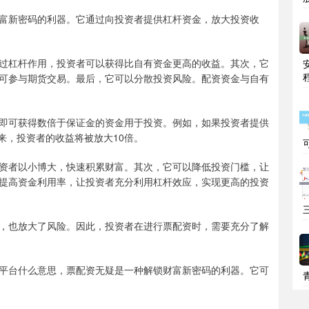
富新密码的利器。它通过向投资者提供杠杆资金，放大投资收
过杠杆作用，投资者可以获得比自有资金更高的收益。其次，它
可参与期货交易。最后，它可以分散投资风险。配资资金与自有
即可获得数倍于保证金的资金用于投资。例如，如果投资者提供
来，投资者的收益将被放大10倍。
资者以小博大，快速积累财富。其次，它可以降低投资门槛，让
提高资金利用率，让投资者充分利用杠杆效应，实现更高的投资
，也放大了风险。因此，投资者在进行票配资时，需要充分了解
平台什么意思，票配资无疑是一种解锁财富新密码的利器。它可