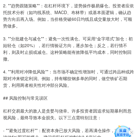
2. **趋势跟随策略**：在杠杆环境下，逆势操作极易爆仓。投资者应依
托技术分析（如均线系统、MACD、布林带）或基本面逻辑，确认趋
势方向后再入场。例如，当价格突破60日均线且成交量放大时，可顺
势做多。
3. **分批建仓与减仓**：避免一次性满仓。可采用“金字塔式”加仓：初
始轻仓（如20%），若行情验证方向，逐步加仓；反之，若行情不
利，则及时止损或减仓。这种策略能有效降低平均成本，同时控制回
撤。
4. **利用对冲降低风险**：当市场不确定性增加时，可通过跨品种或跨
期对冲来锁定利润。例如，持有螺纹钢多单的同时，做空铁矿石期
货，利用两者相关性对冲部分风险。
## 风险控制与常见误区
杠杆交易最大的敌人是贪婪与侥幸。许多投资者因追求短期暴利而忽
视风险，最终导致本金损失。以下三点需特别注意：
- **避免过度杠杆**：配资本身已放大风险，若再满仓操作，市场反向