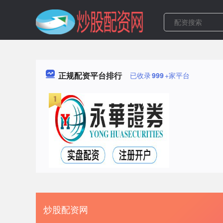
正规配资平台排行
已收录
999
+家平台
炒股配资网