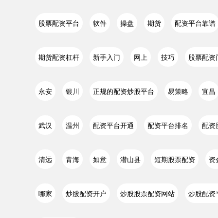
股票配资平台
软件
操盘
期货
配资平台靠谱
期货配资杠杆
新手入门
网上
技巧
股票配资
永安
银川
正规的配资炒股平台
易策略
宜昌
武汉
温州
配资平台开通
配资平台排名
配资
清远
青海
如意
潜山县
短期股票配资
资
哪家
炒股配资开户
炒股股票配资网站
炒股配资