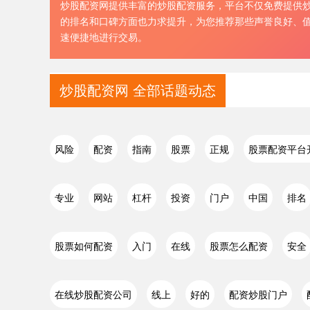
炒股配资网提供丰富的炒股配资服务，平台不仅免费提供
的排名和口碑方面也力求提升，为您推荐那些声誉良好、
速便捷地进行交易。
炒股配资网 全部话题动态
风险
配资
指南
股票
正规
股票配资平台
专业
网站
杠杆
投资
门户
中国
排名
股票如何配资
入门
在线
股票怎么配资
安全
在线炒股配资公司
线上
好的
配资炒股门户