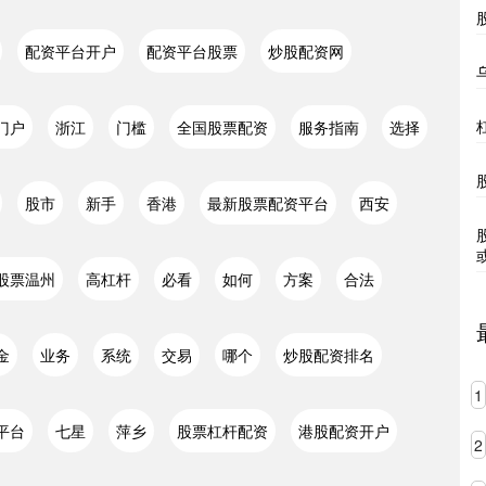
配资平台开户
配资平台股票
炒股配资网
门户
浙江
门槛
全国股票配资
服务指南
选择
股市
新手
香港
最新股票配资平台
西安
股票温州
高杠杆
必看
如何
方案
合法
金
业务
系统
交易
哪个
炒股配资排名
1
平台
七星
萍乡
股票杠杆配资
港股配资开户
2