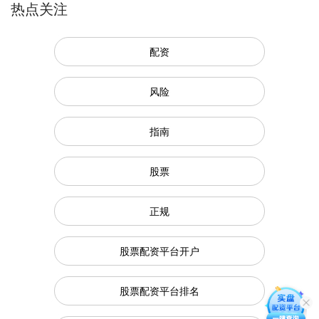
热点关注
配资
风险
指南
股票
正规
股票配资平台开户
股票配资平台排名