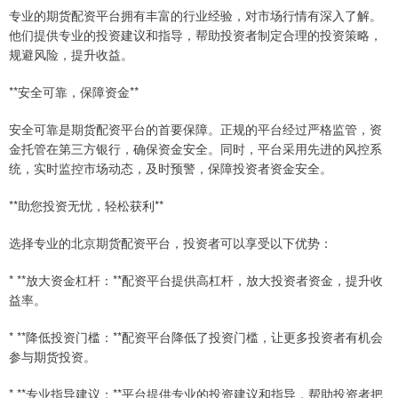
专业的期货配资平台拥有丰富的行业经验，对市场行情有深入了解。
他们提供专业的投资建议和指导，帮助投资者制定合理的投资策略，
规避风险，提升收益。
**安全可靠，保障资金**
安全可靠是期货配资平台的首要保障。正规的平台经过严格监管，资
金托管在第三方银行，确保资金安全。同时，平台采用先进的风控系
统，实时监控市场动态，及时预警，保障投资者资金安全。
**助您投资无忧，轻松获利**
选择专业的北京期货配资平台，投资者可以享受以下优势：
* **放大资金杠杆：**配资平台提供高杠杆，放大投资者资金，提升收
益率。
* **降低投资门槛：**配资平台降低了投资门槛，让更多投资者有机会
参与期货投资。
* **专业指导建议：**平台提供专业的投资建议和指导，帮助投资者把