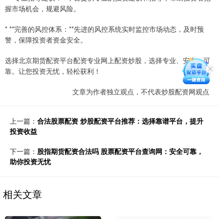
握市场机会，规避风险。
* **完善的风控体系：**先进的风控系统实时监控市场动态，及时预
警，保障投资者资金安全。
选择北京期货配资平台配资专业网上配资炒股，选择专业、安全、可
靠。让您投资无忧，轻松获利！
文章为作者独立观点，不代表炒股配资网观点
上一篇：
合法股票配资 炒股配资平台推荐：选择靠谱平台，提升
投资收益
下一篇：
股指期货配资合法吗 股票配资平台查询网：安全可靠，
助你投资无忧
相关文章