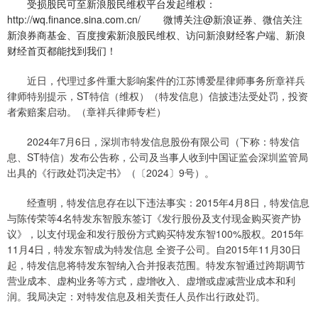
受损股民可至新浪股民维权平台发起维权：
http://wq.finance.sina.com.cn/ 微博关注@新浪证券、微信关注
新浪券商基金、百度搜索新浪股民维权、访问新浪财经客户端、新浪
财经首页都能找到我们！
近日，代理过多件重大影响案件的江苏博爱星律师事务所章祥兵
律师特别提示，ST特信（维权）（特发信息）信披违法受处罚，投资
者索赔案启动。（章祥兵律师专栏）
2024年7月6日，深圳市特发信息股份有限公司（下称：特发信
息、ST特信）发布公告称，公司及当事人收到中国证监会深圳监管局
出具的《行政处罚决定书》（〔2024〕9号）。
经查明，特发信息存在以下违法事实：2015年4月8日，特发信息
与陈传荣等4名特发东智股东签订《发行股份及支付现金购买资产协
议》，以支付现金和发行股份方式购买特发东智100%股权。2015年
11月4日，特发东智成为特发信息 全资子公司。自2015年11月30日
起，特发信息将特发东智纳入合并报表范围。特发东智通过跨期调节
营业成本、虚构业务等方式，虚增收入、虚增或虚减营业成本和利
润。我局决定：对特发信息及相关责任人员作出行政处罚。