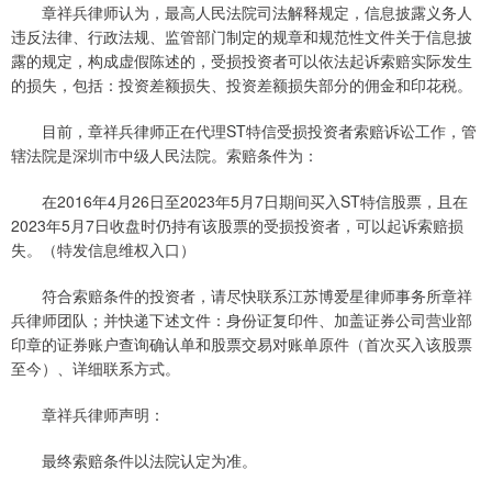
章祥兵律师认为，最高人民法院司法解释规定，信息披露义务人
违反法律、行政法规、监管部门制定的规章和规范性文件关于信息披
露的规定，构成虚假陈述的，受损投资者可以依法起诉索赔实际发生
的损失，包括：投资差额损失、投资差额损失部分的佣金和印花税。
目前，章祥兵律师正在代理ST特信受损投资者索赔诉讼工作，管
辖法院是深圳市中级人民法院。索赔条件为：
在2016年4月26日至2023年5月7日期间买入ST特信股票，且在
2023年5月7日收盘时仍持有该股票的受损投资者，可以起诉索赔损
失。（特发信息维权入口）
符合索赔条件的投资者，请尽快联系江苏博爱星律师事务所章祥
兵律师团队；并快递下述文件：身份证复印件、加盖证券公司营业部
印章的证券账户查询确认单和股票交易对账单原件（首次买入该股票
至今）、详细联系方式。
章祥兵律师声明：
最终索赔条件以法院认定为准。