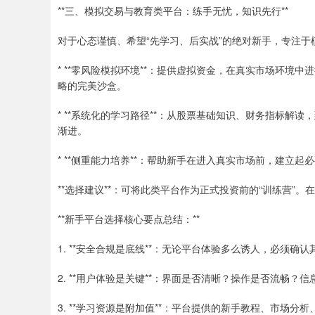
**三、模拟交易与教育类平台：练手无忧，知识先行**
对于心态谨慎、希望“先学习、后实战”的绝对新手，专注
* **零风险模拟环境**：提供虚拟资金，在真实市场环境
略的完美沙盒。
* **系统化的学习路径**：从股票基础知识、财务指标解
渐进。
* **侧重能力培养**：帮助新手在进入真实市场前，建立
**选择建议**：可将此类平台作为正式投资前的“训练营”
**新手平台选择核心要点总结：**
1. **安全合规是底线**：无论平台体验多么诱人，必须
2. **用户体验是关键**：界面是否清晰？操作是否流畅
3. **学习资源是附加值**：平台提供的新手教程、市场