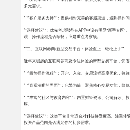
多元需求。
* **客户服务支持**：提供相对完善的客服渠道，遇到操作
**选择建议**：优先考虑那些在APP中设有明显“新手专区
观、操作流程是否顺畅，应是重点考察项。
**二、互联网券商/新型交易平台：体验至上，轻松上手**
近年来崛起的互联网券商及专注体验的新型交易平台，凭借
* **极简操作流程**：开户、入金、交易流程高度优化，
* **直观清晰的界面**：化繁为简，聚焦核心交易功能，降
* **丰富的社区与教育内容**：内置财经资讯、公司解读
厚。
**选择建议**：这类平台非常适合对科技接受度高、注重
投资产品范围是否满足你的初步需求。