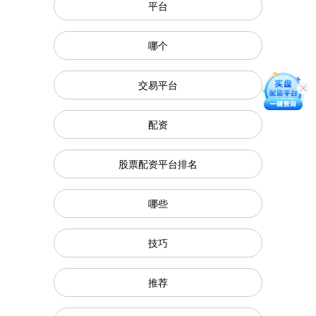
平台
哪个
交易平台
配资
股票配资平台排名
哪些
技巧
推荐