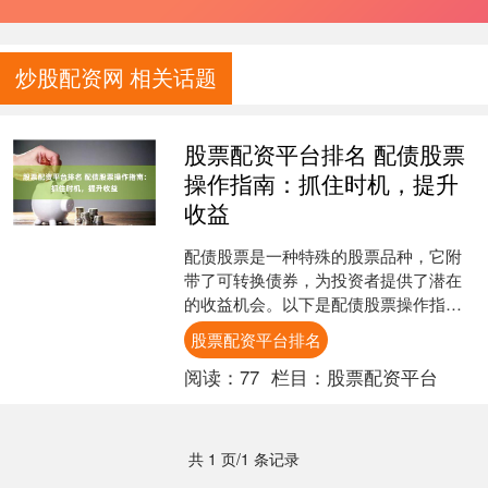
炒股配资网 相关话题
股票配资平台排名 配债股票
操作指南：抓住时机，提升
收益
配债股票是一种特殊的股票品种，它附
带了可转换债券，为投资者提供了潜在
的收益机会。以下是配债股票操作指
南，帮助您抓住时机，提升收益： * **低
股票配资平台排名
门槛高杠杆：**低....
阅读：
77
栏目：
股票配资平台
共 1 页/1 条记录