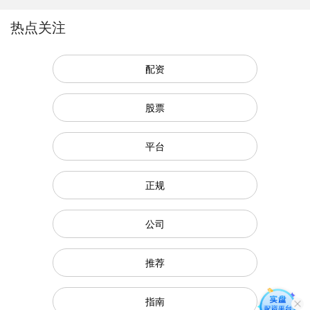
热点关注
配资
股票
平台
正规
公司
推荐
指南