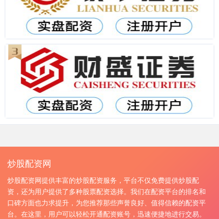
炒股配资网
炒股配资网提供丰富的炒股配资服务，平台不仅免费提供炒股配
资，还为用户提供了多种股票配资选择。我们在配资平台的排名和
口碑方面也力求提升，为您推荐那些声誉良好、值得信赖的配资平
台。在这里，用户可以轻松开通配资账号，迅速便捷地进行交易。