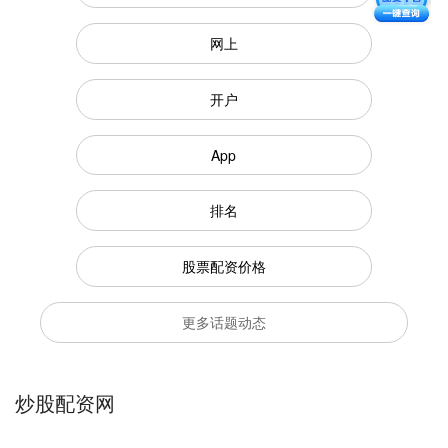
网上
开户
App
排名
股票配资价格
更多话题动态
炒股配资网