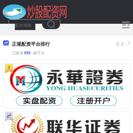
正规配资平台排行
更多
已收录
999
+家平台