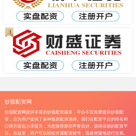
炒股配资网
炒股配资网提供丰富的炒股配资服务，平台不仅免费提供炒股配
资，还为用户提供了多种股票配资选择。我们在配资平台的排名和
口碑方面也力求提升，为您推荐那些声誉良好、值得信赖的配资平
台。在这里，用户可以轻松开通配资账号，迅速便捷地进行交易。