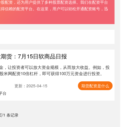
炒股配资，还为用户提供了多种股票配资选择。我们在配资平台
值得信赖的配资平台。在这里，用户可以轻松开通配资账号，迅
期货：7月15日软商品日报
金，让投资者可以放大资金规模，从而放大收益。例如，投
股米网配资10倍杠杆，即可获得100万元资金进行投资。
更新：2025-04-15
期货配资是什么
平台
 页/1 条记录