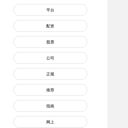
平台
配资
股票
公司
正规
推荐
指南
网上