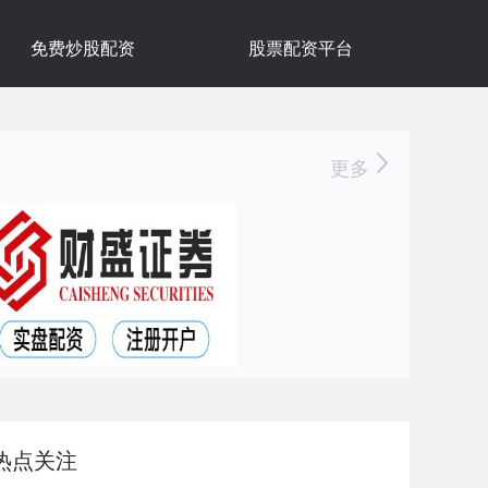
免费炒股配资
股票配资平台
更多
热点关注