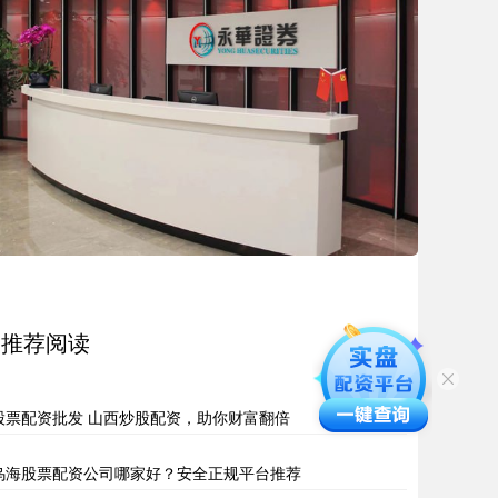
推荐阅读
股票配资批发 山西炒股配资，助你财富翻倍
乌海股票配资公司哪家好？安全正规平台推荐