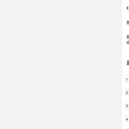
1
2
3
4