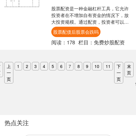
股票配资是一种金融杠杆工具，它允许
投资者在不增加自有资金的情况下，放
大投资规模。通过配资，投资者可以获
得更高的收益潜力，但同时也要承担更
股票配债后股票会跌吗
大的风险。 * **掌控....
阅读：
178
栏目：
免费炒股配资
首
上
1
2
3
4
5
6
7
8
9
10
11
下
末
页
一
一
页
页
页
热点关注