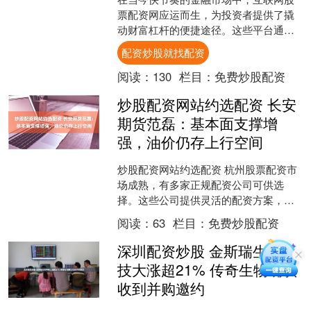
票配资网应运而生，为投资者提供了撬
动财富杠杆的便捷途径。这些平台通过
提供资金杠杆，使投资者能够放大其投
配资炒股就找配资
资规模配资炒股就找配资，....
阅读：
130
栏目：
免费炒股配资
炒股配资网站约选配资 长安
期货范磊：基本面支撑增
强，油价仍存上行空间
炒股配资网站约选配资 杭州股票配资市
场成熟，有多家正规配资公司可供选
择。这些公司提供灵活的配资方案，满
足不同投资者的需求。投资者可根据自
阅读：
63
栏目：
免费炒股配资
己的风险承受能力和投资目....
深圳配资炒股 金斯瑞生物科
技大涨超21% 传奇生物确认
收到并购邀约