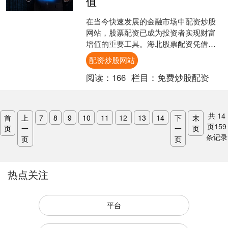
值
在当今快速发展的金融市场中配资炒股
网站，股票配资已成为投资者实现财富
增值的重要工具。海北股票配资凭借其
专业团队和完善的风险控制体系，为投
配资炒股网站
资者提供安全可靠的配资服....
阅读：
166
栏目：
免费炒股配资
共
14
首
上
7
8
9
10
11
12
13
14
下
末
页
159
页
一
一
页
条记录
页
页
热点关注
平台