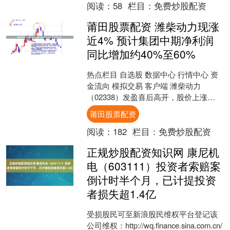
阅读：
58
栏目：
免费炒股配资
莆田股票配资 潍柴动力现涨
近4% 预计集团中期净利润
同比增加约40%至60%
热点栏目 自选股 数据中心 行情中心 资
金流向 模拟交易 客户端 潍柴动力
（02338）发盈喜后高开，股价上涨
3.69%，现报12.92港元，成交额
莆田股票配资
6402.3....
阅读：
182
栏目：
免费炒股配资
正规炒股配资知识网 康尼机
电（603111）投资者索赔案
倒计时半个月，已计提投资
者损失超1.4亿
受损股民可至新浪股民维权平台登记该
公司维权：http://wq.finance.sina.com.cn/